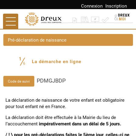
Connexion
Inscription
Ouvrir le menu
Accueil
Pré-déclaration de naissance
Paiement
1
(étape courante)
La démarche en ligne
Mes demandes
6
Mon compte
PDMGJBDP
Code de suivi
Mes documents
La déclaration de naissance de votre enfant est obligatoire
Accès autres sites
pour tout enfant né en France.
Retour à dreux.com
La déclaration doit être effectuée à la Mairie du lieu de
l’accouchement
impérativement dans un délai de 5 jours.
Portail Famille
/ ! \ pour les
pré-déclarations
faites le 5ème jour, celles-ci ne